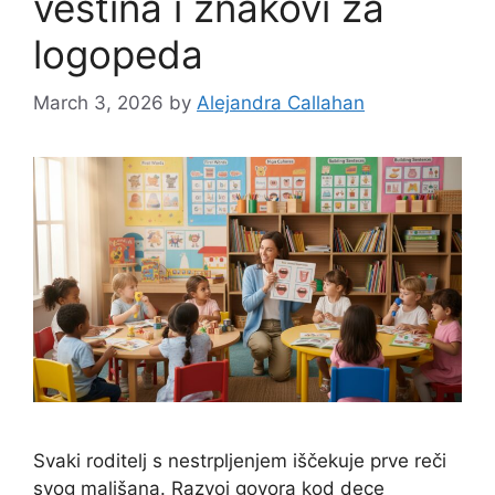
veština i znakovi za
logopeda
March 3, 2026
by
Alejandra Callahan
Svaki roditelj s nestrpljenjem iščekuje prve reči
svog mališana. Razvoj govora kod dece