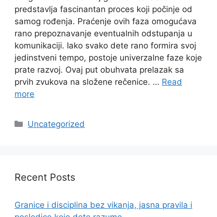
predstavlja fascinantan proces koji počinje od
samog rođenja. Praćenje ovih faza omogućava
rano prepoznavanje eventualnih odstupanja u
komunikaciji. Iako svako dete rano formira svoj
jedinstveni tempo, postoje univerzalne faze koje
prate razvoj. Ovaj put obuhvata prelazak sa
prvih zvukova na složene rečenice. …
Read
more
Categories
Uncategorized
Recent Posts
Granice i disciplina bez vikanja, jasna pravila i
posledice koje dete razume