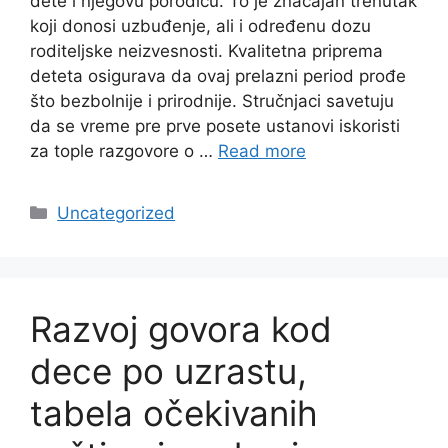
dete i njegovu porodicu. To je značajan trenutak
koji donosi uzbuđenje, ali i određenu dozu
roditeljske neizvesnosti. Kvalitetna priprema
deteta osigurava da ovaj prelazni period prođe
što bezbolnije i prirodnije. Stručnjaci savetuju
da se vreme pre prve posete ustanovi iskoristi
za tople razgovore o …
Read more
Categories
Uncategorized
Razvoj govora kod
dece po uzrastu,
tabela očekivanih