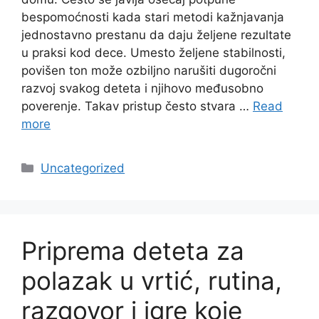
bespomoćnosti kada stari metodi kažnjavanja
jednostavno prestanu da daju željene rezultate
u praksi kod dece. Umesto željene stabilnosti,
povišen ton može ozbiljno narušiti dugoročni
razvoj svakog deteta i njihovo međusobno
poverenje. Takav pristup često stvara …
Read
more
Categories
Uncategorized
Priprema deteta za
polazak u vrtić, rutina,
razgovor i igre koje