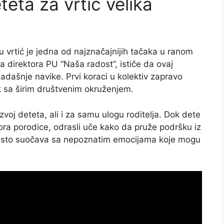
teta za vrtić velika
 vrtić je jedna od najznačajnijih tačaka u ranom
 direktora PU “Naša radost”, ističe da ovaj
dašnje navike. Prvi koraci u kolektiv zapravo
et sa širim društvenim okruženjem.
zvoj deteta, ali i za samu ulogu roditelja. Dok dete
ora porodice, odrasli uče kako da pruže podršku iz
često suočava sa nepoznatim emocijama koje mogu