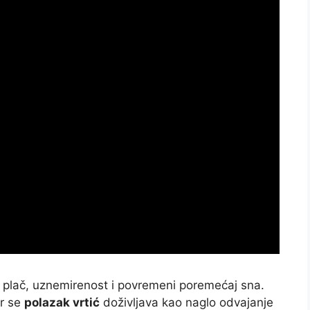
u plač, uznemirenost i povremeni poremećaj sna.
er se
polazak vrtić
doživljava kao naglo odvajanje