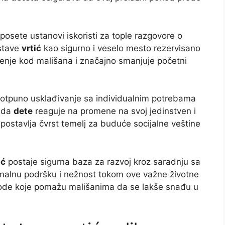
posete ustanovi iskoristi za tople razgovore o
stave
vrtić
kao sigurno i veselo mesto rezervisano
erenje kod mališana i značajno smanjuje početni
 potpuno usklađivanje sa individualnim potrebama
i da
dete
reaguje na promene na svoj jedinstven i
postavlja čvrst temelj za buduće socijalne veštine
ić
postaje sigurna baza za razvoj kroz saradnju sa
alnu podršku i nežnost tokom ove važne životne
de koje pomažu mališanima da se lakše snađu u