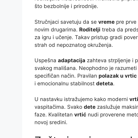
što bezbolnije i prirodnije.
Stručnjaci savetuju da se
vreme
pre prve 
novim drugarima.
Roditelji
treba da pred
za igru i učenje. Takav pristup gradi pov
strah od nepoznatog okruženja.
Uspešna
adaptacija
zahteva strpljenje i
svakog mališana. Neophodno je razumet
specifičan način. Pravilan
polazak u vrtic
i emocionalnu stabilnost
deteta
.
U nastavku istražujemo kako moderni
vrt
vaspitačima. Svako
dete
zaslužuje maksim
faze. Kvalitetan
vrtić
nudi proverene meto
novoj sredini.