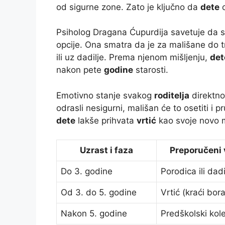
od sigurne zone. Zato je ključno da
dete
o
Psiholog Dragana Ćupurdija savetuje da s
opcije. Ona smatra da je za mališane do 
ili uz dadilje. Prema njenom mišljenju,
det
nakon pete
godine
starosti.
Emotivno stanje svakog
roditelja
direktno 
odrasli nesigurni, mališan će to osetiti i 
dete
lakše prihvata
vrtić
kao svoje novo m
Uzrast i faza
Preporučeni 
Do 3. godine
Porodica ili dadi
Od 3. do 5. godine
Vrtić (kraći bor
Nakon 5. godine
Predškolski kole