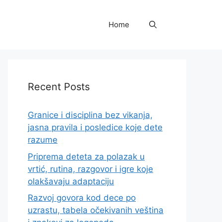
Home
Recent Posts
Granice i disciplina bez vikanja,
jasna pravila i posledice koje dete
razume
Priprema deteta za polazak u
vrtić, rutina, razgovor i igre koje
olakšavaju adaptaciju
Razvoj govora kod dece po
uzrastu, tabela očekivanih veština