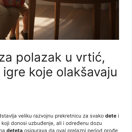
za polazak u vrtić,
i igre koje olakšavaju
dstavlja veliku razvojnu prekretnicu za svako
dete
i
 koji donosi uzbuđenje, ali i određenu dozu
ema
deteta
osigurava da ovaj prelazni period prođe