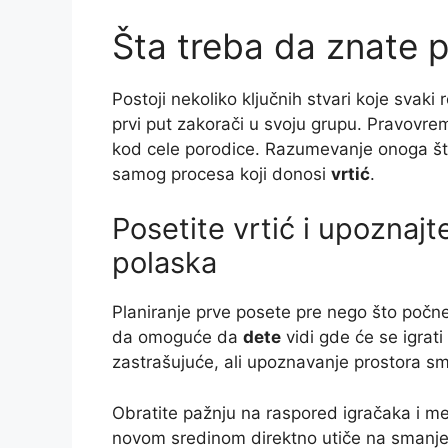
Šta treba da znate p
Postoji nekoliko ključnih stvari koje svaki
prvi put zakorači u svoju grupu. Pravovre
kod cele porodice. Razumevanje onoga što
samog procesa koji donosi
vrtić
.
Posetite vrtić i upoznaj
polaska
Planiranje prve posete pre nego što počne
da omoguće da
dete
vidi gde će se igrati
zastrašujuće, ali upoznavanje prostora s
Obratite pažnju na raspored igračaka i m
novom sredinom direktno utiče na smanjen