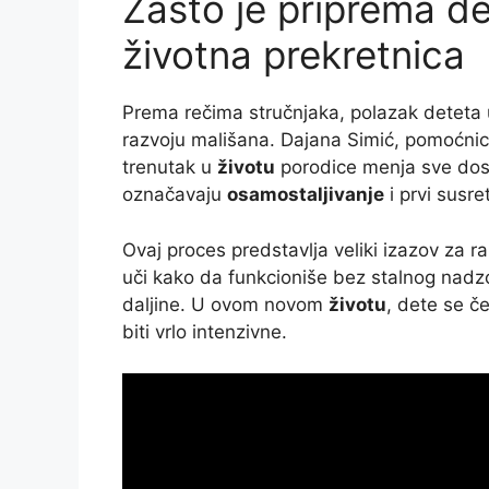
Zašto je priprema de
životna prekretnica
Prema rečima stručnjaka, polazak deteta u
razvoju mališana. Dajana Simić, pomoćnica
trenutak u
životu
porodice menja sve dosa
označavaju
osamostaljivanje
i prvi susr
Ovaj proces predstavlja veliki izazov za ra
uči kako da funkcioniše bez stalnog nadz
daljine. U ovom novom
životu
, dete se 
biti vrlo intenzivne.