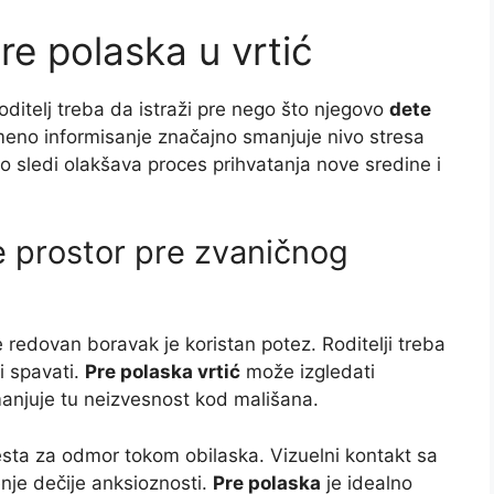
re polaska u vrtić
 roditelj treba da istraži pre nego što njegovo
dete
meno informisanje značajno smanjuje nivo stresa
 sledi olakšava proces prihvatanja nove sredine i
te prostor pre zvaničnog
 redovan boravak je koristan potez. Roditelji treba
 i spavati.
Pre polaska vrtić
može izgledati
manjuje tu neizvesnost kod mališana.
esta za odmor tokom obilaska. Vizuelni kontakt sa
je dečije anksioznosti.
Pre polaska
je idealno