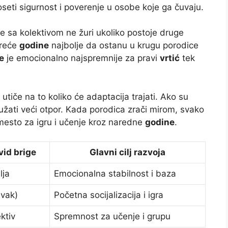
seti sigurnost i poverenje u osobe koje ga čuvaju.
e sa kolektivom ne žuri ukoliko postoje druge
treće
godine
najbolje da ostanu u krugu porodice
e
je emocionalno najspremnije za pravi
vrtić
tek
utiče na to koliko će adaptacija trajati. Ako su
pružati veći otpor. Kada porodica zrači mirom, svako
esto za igru i učenje kroz naredne
godine
.
vid brige
Glavni cilj razvoja
lja
Emocionalna stabilnost i baza
avak)
Početna socijalizacija i igra
ktiv
Spremnost za učenje i grupu