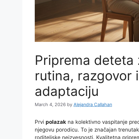
Priprema deteta 
rutina, razgovor 
adaptaciju
March 4, 2026
by
Alejandra Callahan
Prvi
polazak
na kolektivno vaspitanje pre
njegovu porodicu. To je značajan trenutak
roditeljske neizvesnosti. Kvalitetna pripr