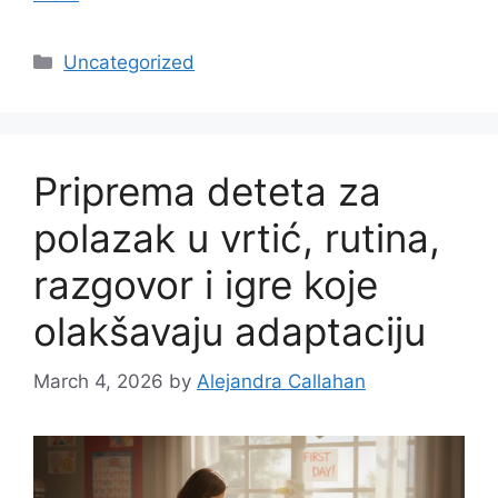
Categories
Uncategorized
Priprema deteta za
polazak u vrtić, rutina,
razgovor i igre koje
olakšavaju adaptaciju
March 4, 2026
by
Alejandra Callahan