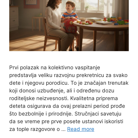
Prvi polazak na kolektivno vaspitanje
predstavlja veliku razvojnu prekretnicu za svako
dete i njegovu porodicu. To je značajan trenutak
koji donosi uzbuđenje, ali i određenu dozu
roditeljske neizvesnosti. Kvalitetna priprema
deteta osigurava da ovaj prelazni period prođe
što bezbolnije i prirodnije. Stručnjaci savetuju
da se vreme pre prve posete ustanovi iskoristi
za tople razgovore o …
Read more