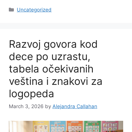
Categories
Uncategorized
Razvoj govora kod
dece po uzrastu,
tabela očekivanih
veština i znakovi za
logopeda
March 3, 2026
by
Alejandra Callahan