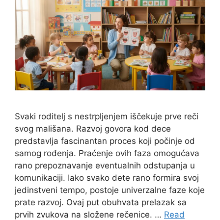
Svaki roditelj s nestrpljenjem iščekuje prve reči
svog mališana. Razvoj govora kod dece
predstavlja fascinantan proces koji počinje od
samog rođenja. Praćenje ovih faza omogućava
rano prepoznavanje eventualnih odstupanja u
komunikaciji. Iako svako dete rano formira svoj
jedinstveni tempo, postoje univerzalne faze koje
prate razvoj. Ovaj put obuhvata prelazak sa
prvih zvukova na složene rečenice. …
Read