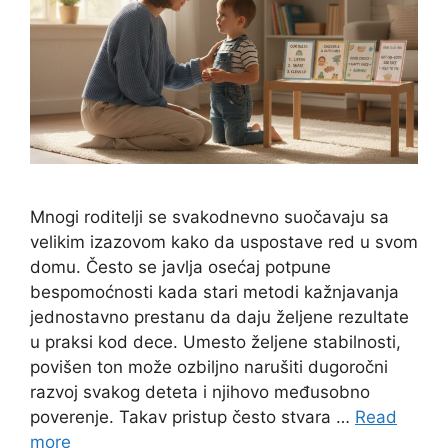
Mnogi roditelji se svakodnevno suočavaju sa
velikim izazovom kako da uspostave red u svom
domu. Često se javlja osećaj potpune
bespomoćnosti kada stari metodi kažnjavanja
jednostavno prestanu da daju željene rezultate
u praksi kod dece. Umesto željene stabilnosti,
povišen ton može ozbiljno narušiti dugoročni
razvoj svakog deteta i njihovo međusobno
poverenje. Takav pristup često stvara …
Read
more