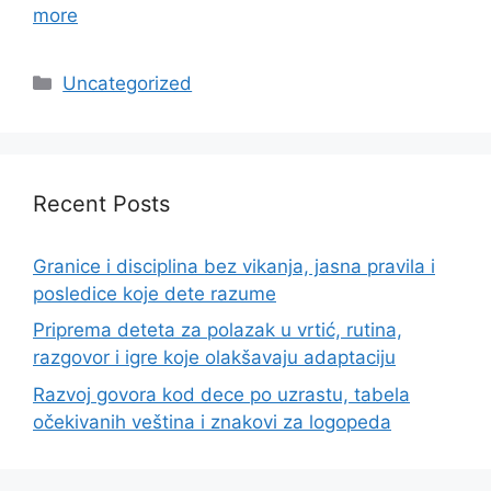
more
Categories
Uncategorized
Recent Posts
Granice i disciplina bez vikanja, jasna pravila i
posledice koje dete razume
Priprema deteta za polazak u vrtić, rutina,
razgovor i igre koje olakšavaju adaptaciju
Razvoj govora kod dece po uzrastu, tabela
očekivanih veština i znakovi za logopeda